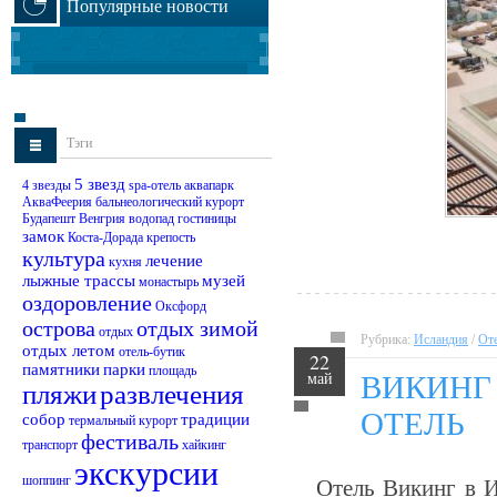
Популярные новости
Тэги
5 звезд
4 звезды
spa-отель
аквапарк
АкваФеерия
бальнеологический курорт
Будапешт
Венгрия
водопад
гостиницы
замок
Коста-Дорада
крепость
культура
лечение
кухня
лыжные трассы
музей
монастырь
оздоровление
Оксфорд
острова
отдых зимой
отдых
Рубрика:
Исландия
/
От
отдых летом
отель-бутик
22
памятники
парки
площадь
май
ВИКИНГ
пляжи
развлечения
ОТЕЛЬ
собор
традиции
термальный курорт
фестиваль
транспорт
хайкинг
экскурсии
шоппинг
Отель Викинг в И