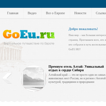
Главная
Видео
Все о Европе
Новости
Ссылк
Добро пожаловать!
Наш мир – как большая интересн
страниц. Приглашаем всех, кто 
кто собрался в путь воспользов
GoEU.RU!
Премиум отель Алтай: Уникальный
отдых в сердце Сибири
Алтайский край — это не просто одно из самых
живописных мест России, но и регион с богатой
культурой, традициями и природными
красотами, которые привлекают туристов со
всего мира.