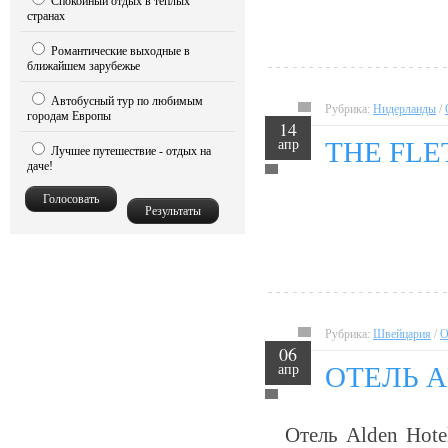
Спокойный отдых в теплых
странах
Романтические выходные в
ближайшем зарубежье
Автобусный тур по любимым
Рубрика:
Нидерланды
/
городам Европы
14
апр
THE FLE
Лучшее путешествие - отдых на
даче!
Рубрика:
Швейцария
/
О
06
апр
ОТЕЛЬ A
Отель Alden Hote