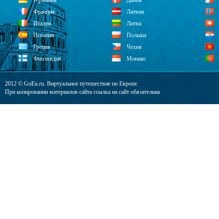
Германия
Дания
Франция
Латвия
Италия
Литва
Испания
Польша
Греция
Чехия
Финляндия
Монако
2012 © GoEu.ru. Виртуальное путешествие по Европе.
При копировании материалов сайта ссылка на сайт обязательна